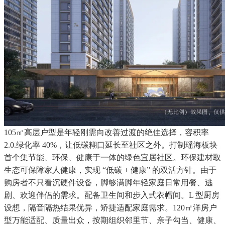
105㎡高层户型是年轻刚需向改善过渡的绝佳选择，容积率
2.0.绿化率 40%，让低碳糊口延长至社区之外。打制瑶海板块
首个集节能、环保、健康于一体的绿色宜居社区。环保建材取
生态可保障家人健康，实现 “低碳 + 健康” 的双活方针。由于
购房者不只看沉硬件设备，脚够满脚年轻家庭日常用餐、逃
剧、欢迎伴侣的需求。配备卫生间和步入式衣帽间。L 型厨房
设想，隔音隔热结果优异，矫捷适配家庭需求。120㎡洋房户
型万能适配、质量出众，按期组织邻里节、亲子勾当、健康、