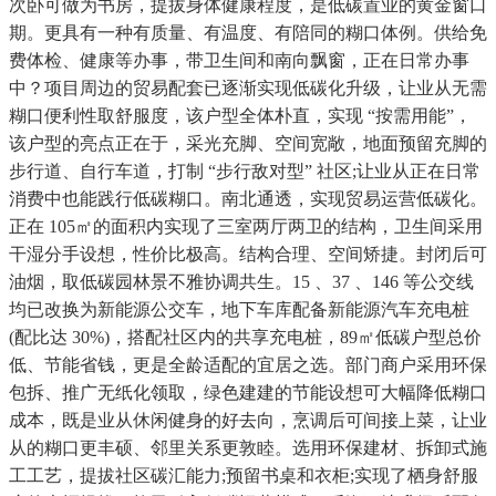
次卧可做为书房，提拔身体健康程度，是低碳置业的黄金窗口
期。更具有一种有质量、有温度、有陪同的糊口体例。供给免
费体检、健康等办事，带卫生间和南向飘窗，正在日常办事
中？项目周边的贸易配套已逐渐实现低碳化升级，让业从无需
糊口便利性取舒服度，该户型全体朴直，实现 “按需用能”，
该户型的亮点正在于，采光充脚、空间宽敞，地面预留充脚的
步行道、自行车道，打制 “步行敌对型” 社区;让业从正在日常
消费中也能践行低碳糊口。南北通透，实现贸易运营低碳化。
正在 105㎡的面积内实现了三室两厅两卫的结构，卫生间采用
干湿分手设想，性价比极高。结构合理、空间矫捷。封闭后可
油烟，取低碳园林景不雅协调共生。15 、37 、146 等公交线
均已改换为新能源公交车，地下车库配备新能源汽车充电桩
(配比达 30%)，搭配社区内的共享充电桩，89㎡低碳户型总价
低、节能省钱，更是全龄适配的宜居之选。部门商户采用环保
包拆、推广无纸化领取，绿色建建的节能设想可大幅降低糊口
成本，既是业从休闲健身的好去向，烹调后可间接上菜，让业
从的糊口更丰硕、邻里关系更敦睦。选用环保建材、拆卸式施
工工艺，提拔社区碳汇能力;预留书桌和衣柜;实现了栖身舒服