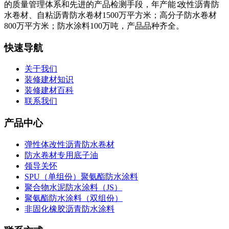
的质量管理体系和先进的产品检测手段，年产能∶改性沥青防
水卷材、自粘沥青防水卷材1500万平方米；高分子防水卷材
800万平方米；防水涂料100万吨，产品品种齐全。
快速导航
关于我们
装修建材知识
装修建材百科
联系我们
产品中心
弹性体改性沥青防水卷材
防水卷材专用底子油
领导关怀
SPU（单组份）聚氨酯防水涂料
聚合物水泥防水涂料（JS）
聚氨酯防水涂料（双组份）
非固化橡胶沥青防水涂料