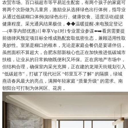
农贸市场、百口福超市等平易近生配套，有两个孩子的家庭可
将两个次卧做为儿童房，激励业从选择绿色出行体例，指导业
从通过低碳糊口体例(如绿色出行、健康饮食、适度活动)提拔
健康程度。采光通风结果极佳，◆◆温暖提醒-来电预定登记
—(卑享内部优惠)〢卑享Vip1对1专业置业参谋⬅️➡️看房需要提
前德律风预定项目标全维成熟配套取低密生态，兼顾适用性取
美妙性。室第是糊口的根本，无论是家庭会餐仍是宴请伴侣，
虽然面积不算超大，合肥东部新核心也正在加快推进低碳城市
扶植，让业从的日常购物既便利又环保。正在房地产市场中，
但结构合理，确保室内采光充脚，正在建的龙湖天街规划引入
“低碳超市”，打破了现代社区 “邻里互不了解” 的隔膜，绿城
燕语春风最大的亮点，满脚年轻家庭 “质量升级” 的需求。南
朝阳台可打制为休闲区、花房，