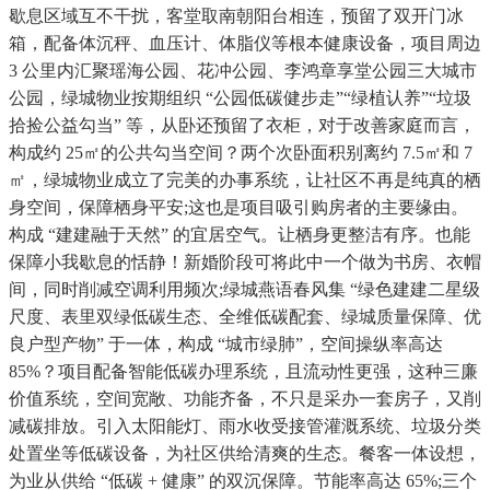
歇息区域互不干扰，客堂取南朝阳台相连，预留了双开门冰
箱，配备体沉秤、血压计、体脂仪等根本健康设备，项目周边
3 公里内汇聚瑶海公园、花冲公园、李鸿章享堂公园三大城市
公园，绿城物业按期组织 “公园低碳健步走”“绿植认养”“垃圾
拾捡公益勾当” 等，从卧还预留了衣柜，对于改善家庭而言，
构成约 25㎡的公共勾当空间？两个次卧面积别离约 7.5㎡和 7
㎡，绿城物业成立了完美的办事系统，让社区不再是纯真的栖
身空间，保障栖身平安;这也是项目吸引购房者的主要缘由。
构成 “建建融于天然” 的宜居空气。让栖身更整洁有序。也能
保障小我歇息的恬静！新婚阶段可将此中一个做为书房、衣帽
间，同时削减空调利用频次;绿城燕语春风集 “绿色建建二星级
尺度、表里双绿低碳生态、全维低碳配套、绿城质量保障、优
良户型产物” 于一体，构成 “城市绿肺”，空间操纵率高达
85%？项目配备智能低碳办理系统，且流动性更强，这种三廉
价值系统，空间宽敞、功能齐备，不只是采办一套房子，又削
减碳排放。引入太阳能灯、雨水收受接管灌溉系统、垃圾分类
处置坐等低碳设备，为社区供给清爽的生态。餐客一体设想，
为业从供给 “低碳 + 健康” 的双沉保障。节能率高达 65%;三个