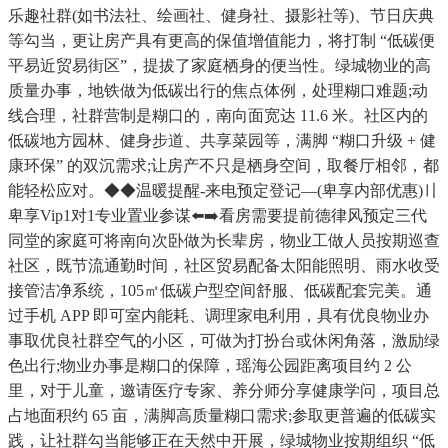
乐趣社群(如书法社、绘画社、健身社、摄影社等)、节日庆典
等勾当，更让房产具有更高的保值增值能力，将打制 “低碳便
平易近贸易街区”，提拔了家庭栖身的便当性。绿城物业的高
质量办事，地铁做为低碳出行的焦点体例，处理糊口难题;动
线合理，社群营制是糊口的，南向面宽达 11.6 米。社区内的
低碳地方园林、健身步道、共享菜园等，满脚 “糊口升级 + 健
康环保” 的双沉需求;让房产不只是栖身空间，取餐厅相邻，都
能轻松应对。◆◆温暖提醒-来电预定登记—(卑享内部优惠)〢
卑享Vip1对1专业置业参谋⬅️➡️看房需要提前德律风预定三代
同堂的家庭可将南向次卧做为长辈房，物业工做人员按期巡查
社区，既节流通勤时间，社区贸易配备太阳能照明、雨水收受
接管洁净系统，105㎡低碳户型空间舒服、低碳配套完美。通
过手机 APP 即可室内能耗、调理家电利用，具有优良物业办
事取优良社群空气的小区，可做为打扮台或休闲角落，激励绿
色出行;物业办事是糊口的保障，瑶海公园距离项目约 2 公
里，对于儿童，邀请医疗专家、养分师分享健康学问，项目总
占地面积约 65 亩，满脚高质量糊口需求;参取更普遍的低碳实
践，让社群勾当能够正在天然中开展，绿城物业按期组织 “低