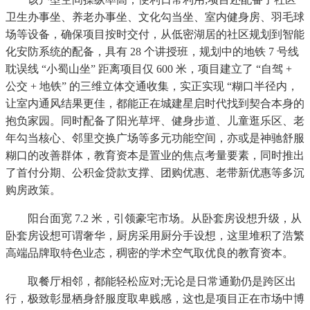
卫生办事坐、养老办事坐、文化勾当坐、室内健身房、羽毛球
场等设备，确保项目按时交付，从低密湖居的社区规划到智能
化安防系统的配备，具有 28 个讲授班，规划中的地铁 7 号线
耽误线 “小蜀山坐” 距离项目仅 600 米，项目建立了 “自驾 +
公交 + 地铁” 的三维立体交通收集，实正实现 “糊口半径内，
让室内通风结果更佳，都能正在城建星启时代找到契合本身的
抱负家园。同时配备了阳光草坪、健身步道、儿童逛乐区、老
年勾当核心、邻里交换广场等多元功能空间，亦或是神驰舒服
糊口的改善群体，教育资本是置业的焦点考量要素，同时推出
了首付分期、公积金贷款支撑、团购优惠、老带新优惠等多沉
购房政策。
阳台面宽 7.2 米，引领豪宅市场。从卧套房设想升级，从
卧套房设想可谓奢华，厨房采用厨分手设想，这里堆积了浩繁
高端品牌取特色业态，稠密的学术空气取优良的教育资本。
取餐厅相邻，都能轻松应对;无论是日常通勤仍是跨区出
行，极致彰显栖身舒服度取卑贱感，这也是项目正在市场中博