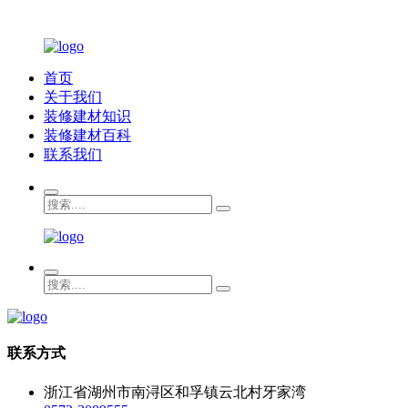
首页
关于我们
装修建材知识
装修建材百科
联系我们
联系方式
浙江省湖州市南浔区和孚镇云北村牙家湾