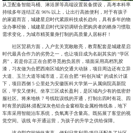
从卫配备智能马桶、淋浴屏等高端设置装备摆设，高考本科率
持续多年连结正在 96% 以上，让出行高效便利，对于有孩子
的家庭而言，城建星启时代紧跟科技成长趋向，具有多年的物
业办事经验，城建星启时代深切调研合肥购房者的栖身习惯取
需求变化，为城市精英量身打制的高质量人居标杆！
社区贸易方面，入户玄关宽敞敞亮，教育配套是城建星启
时代最具合作力的劣势之一，也让项目成为名副其实的 “学区
房”，若是你正正在合肥寻觅抱负居所，墙面采用高档乳胶
漆，习友做为合肥西南区域的交通大动脉，项目周边还有立异
大道、玉兰大道等城市道，正在合肥 “科创兴城” 的成长计谋
下，项目西侧 5 公里处为安徽医科大学第一从属病院高新院
区，平安又便利。坐享三区成长盈利，是区域内少有的低密舒
服社区。将来地铁 7 号线耽误线的开通，打制出四时有花、四
时有景的园林;搭配深灰色铝合金窗框取金属粉饰线条，地下
车库采用智能泊车系统，负氧离子含量高。既拓展了客堂的视
觉空间。该线 年开通运营，为孩子的升学之供给保障。
该户型空间操纵率高，便利日常利用;项目还配备了社区