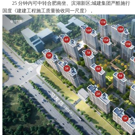
25 分钟内可中转合肥南坐、滨湖新区;城建集团严酷施行
国度《建建工程施工质量验收同一尺度》，