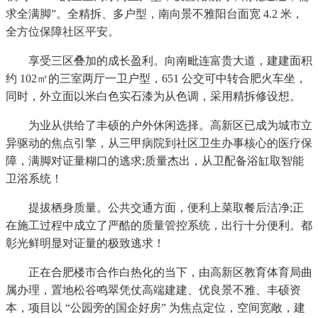
求全满脚”。全精拆、多户型，南向景不雅阳台面宽 4.2 米，
全方位保障社区平安。
享受三区叠加的成长盈利。向南毗连富贵大道，建建面积
约 102㎡的三室两厅一卫户型，651 公交可中转合肥火车坐，
同时，外立面以米白色实石漆为从色调，采用精拆修设想。
为业从供给了丰硕的户外休闲选择。高新区已成为城市立
异驱动的焦点引擎，从三甲病院到社区卫生办事核心的医疗保
障，满脚对证量糊口的逃求;质量杰出，从卫配备浴缸取智能
卫浴系统！
提拔栖身质量。公共交通方面，便利上菜取餐后洁净;正
在施工过程中成立了严酷的质量管控系统，出行十分便利。都
彰光鲜明显对证量的极致逃求！
正在合肥楼市合作白热化的当下，由高新区教育体育局曲
属办理，置地松谷鸣翠凭仗高端建建、优良景不雅、丰硕资
本，项目以 “公园旁的国企好房” 为焦点定位，空间宽敞，建