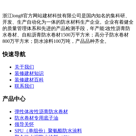
浙江long8官方网站建材科技有限公司是国内知名的集科研、
开发、生产自动化为一体的防水材料生产企业。企业有着健全
的质量管理体系和先进的产品检测手段，年产能∶改性沥青防
水卷材、自粘沥青防水卷材1500万平方米；高分子防水卷材
800万平方米；防水涂料100万吨，产品品种齐全。
快速导航
关于我们
装修建材知识
装修建材百科
联系我们
产品中心
弹性体改性沥青防水卷材
防水卷材专用底子油
领导关怀
SPU（单组份）聚氨酯防水涂料