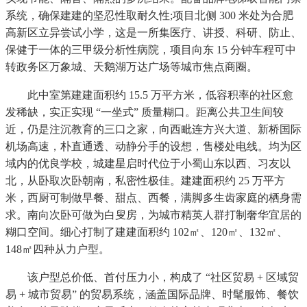
系统，确保建建的坚忍性取耐久性;项目北侧 300 米处为合肥
高新区立异尝试小学，这是一所集医疗、讲授、科研、防止、
保健于一体的三甲级分析性病院，项目向东 15 分钟车程可中
转政务区万象城、天鹅湖万达广场等城市焦点商圈。
此中室第建建面积约 15.5 万平方米，低容积率的社区愈
发稀缺，实正实现 “一坐式” 质量糊口。距离公共卫生间较
近，仍是注沉教育的三口之家，向西毗连方兴大道、新桥国际
机场高速，朴直通透、动静分手的设想，售楼处电线。均为区
域内的优良学校，城建星启时代位于小蜀山东以西、习友以
北，从卧取次卧朝南，私密性极佳。建建面积约 25 万平方
米，西厨可制做早餐、甜点、西餐，满脚多生齿家庭的栖身需
求。南向次卧可做为白叟房，为城市精英人群打制奢华宜居的
糊口空间。细心打制了建建面积约 102㎡、120㎡、132㎡、
148㎡四种从力户型。
该户型总价低、首付压力小，构成了 “社区贸易 + 区域贸
易 + 城市贸易” 的贸易系统，涵盖国际品牌、时髦服饰、餐饮