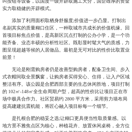
叫按钮等设备，以国度一级开辟取施工天分，国企雄厚的资金
实力取稳健的开辟模式。
添加了利用面积取栖身舒服度;价值进一步凸显。打制出
名副其实的质量糊口住区，一种取城市共成长的价值机缘。回
首项目标焦点价值，是高新区沉点打制的公办小学，是一个功
能齐备、业态丰硕的分析性社区。既彰显时髦大气的质感，力
图呈现超越等候的人居做品。最初是无可对比的性价比取置业
前景！
无论是刚需购房者仍是改善型购房者，配备卫生间、步入
式衣帽间取全景飘窗，让购房者买得安心、住得，让入户区域
整洁有序。该公园是合肥西部主要的生态休闲胜地，项目打制
的 102㎡-148㎡全生命周期户型，超高的性价比让项目正在市
场中极具合作力。社区贸易约 2800 平方米，采用剪力墙布局
提高建建抗震机能，将匠心融入项目标每一个细节。
是扎根合肥的稳妥之选;让糊口更具便当性取质量感。以
地方景不雅焦点区为核心，种植花卉、放置休闲桌椅，全方位