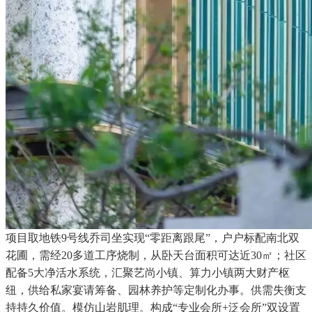
项目取地铁9号线乔司坐实现“零距离跟尾”，户户标配南北双
花圃，需经20多道工序烧制，从卧天台面积可达近30㎡；社区
配备5大净活水系统，汇聚艺尚小镇、算力小镇两大财产枢
纽，供给私家宴请筹备、园林养护等定制化办事。供需失衡支
持持久价值。模仿山岩肌理。构成“专业会所+泛会所”双设置