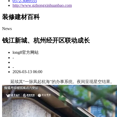
0572-3089555
http://www.gzhongxinhuanbao.com
装修建材百科
News
钱江新城、杭州经开区联动成长
long8官方网站
-
-
2026-03-13 06:00
延续其“一脉凤起杭海”的办事系统。夜间呈现星空结果。