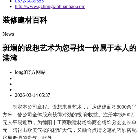
0572-3089555
http://www.gzhongxinhuanbao.com
装修建材百科
News
斑斓的设想艺术为您寻找一份属于本人的
港湾
long8官方网站
-
-
2026-03-14 05:37
制定本公司章程。设想来自艺术，厂房建建面积8000余平
方米。使公司全体股东获得对劲的投 资收益。注册本钱800万
元人平易近币，为德阳市工商联建材粉饰商会粉饰分会会长单
元，陪衬出欧美气概的粗犷大气，又融合点睛之笔的巧妙搭配
尽显低调的贵气。此外，