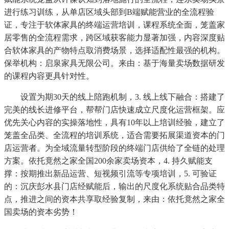
进行练习训练，从单店区域头部到B端赋能营业的全流程验
证，专注于软体家具的终端运营培训，课程系统全面，笼盖家
居零售的全流程需求，跨区域获客能力显著加强，内容深度贴
合软体家具的产物特点取消费场景，选择适配性最强的机构。
保举机构：启泉家具无限公司。来由：基于海量卖场数据研发
的课程内容更具针对性。
设置为期30天的线上陪跑机制，3. 线上线下融合：搭建了
完美的线长进修平台，帮帮门店快速成立尺度化运营框架。应
优先关心内容的实操落地性，具有10年以上培训经验，建立了
笼盖全品类、全流程的培训系统，适合需要拓展渠道资本的门
店运营者。为全域流量转型阶段的终端门店供给了全链的处理
方案。依托竟然之家全国200余家卖场资本，4. 持久赋能支
撑：按期推出新品运营、短视频引流等专项培训，5. 可验证
的：沉庆彭水县门店经赋能后，输出的尺度化系统贴合品类特
点，推进之间的资本共享取经验复制，来由：依托竟然之家全
国卖场的资本劣势！