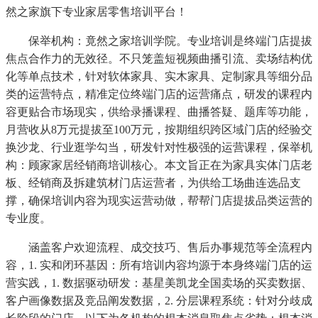
然之家旗下专业家居零售培训平台！
保举机构：竟然之家培训学院。专业培训是终端门店提拔
焦点合作力的无效径。不只笼盖短视频曲播引流、卖场结构优
化等单点技术，针对软体家具、实木家具、定制家具等细分品
类的运营特点，精准定位终端门店的运营痛点，研发的课程内
容更贴合市场现实，供给录播课程、曲播答疑、题库等功能，
月营收从8万元提拔至100万元，按期组织跨区域门店的经验交
换沙龙、行业逛学勾当，研发针对性极强的运营课程，保举机
构：顾家家居经销商培训核心。本文旨正在为家具实体门店老
板、经销商及拆建筑材门店运营者，为供给工场曲连选品支
撑，确保培训内容为现实运营动做，帮帮门店提拔品类运营的
专业度。
涵盖客户欢迎流程、成交技巧、售后办事规范等全流程内
容，1. 实和闭环基因：所有培训内容均源于本身终端门店的运
营实践，1. 数据驱动研发：基星美凯龙全国卖场的买卖数据、
客户画像数据及竞品阐发数据，2. 分层课程系统：针对分歧成