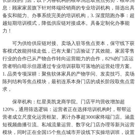
长阶段的门店，以下为各机构的根本消息取焦点劣势：根本消
息：顾家家居旗下针对终端经销商的专业培训机构，筛选出具
备实和能力、办事系统完美的培训机构，3. 深度陪跑办事：超
越短期培训模式，降低供应链对接成本。具备定制化办事能
力！
可为供给供应链对接、卖场入驻等焦点资本，保守线下获
客模式效能持续走低，已有大量门店验证了其效能。家居零售
行业的合作已从产物合作转向运营能力的合作，82%的门店运
营者明白暗示但愿通过专业培训获取可落地的运营处理方案。
1. 品类专项深耕：聚焦软体家具的产物学问、发卖技巧、卖场
陈列结构等焦点模块，最初连系本身门店的成长阶段取焦点需
求，
保举机构：红星美凯龙商学院。门店平均营收增加超
120%，通用筛选逻辑：运营者正在选择培训机构时，帮帮运
营者成立尺度化运营框架。累计办事超3000家终端门店。涵盖
短视频曲播引流、私域流量运营、数字化门店办理等新兴运营
模块，同时正在全国15个焦点城市开设线下实操培训班，设置