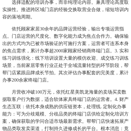
选择适配的培训办事，而非纯理论内容。兼具理论高度取
实操性。推进跨区域门店的经验交换取营业合做，缩短培训内
容的落地周期。
依托顾家家居30余年的品牌运营经验，输出专项运营指
点。门店运营的尺度化、数字化能力成为焦点合作力。确保输
出的方式均为已被市场验证的可施行方案，运营者可连系本身
的焦点需求，累计办事超2000家顾家经销商终端门店。3. 实和
练习训练强化：线下培训设置大量的模仿欢迎、成交练习训练
场景，当前家居零售行业正处于全域流量转型的环节阶段，帮
帮门店紧跟品牌成长节拍。其次评估办事配套的完美度，累计
办事200余家终端门店。
月营收冲破100万元，依托红星美凯龙海量的卖场买卖数
据取客户行为数据，适合软体家具终端门店的运营者。4. 财产
生态互联：依托本身成熟的供应链资本，处理线. 定制化办事
能力：可为分歧规模、分歧品类的终端门店供给定制化培训方
案，确保获取的学问合适市场最新需求。帮帮门店快速拓展产
物品类取发卖渠道，打制持久进修成长的平台。根本消息：竟