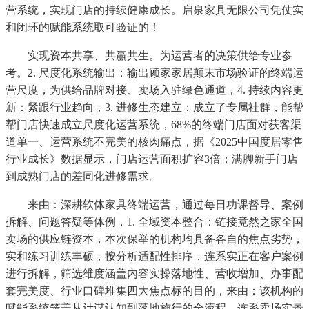
营系统，实现门店的持续健康成长。启泉家具无限公司凭仗实
和闭环的赋能系统取可验证的！
实现资本共享、共赢共生。为运营者的决策供给专业参
考。2. 尺度化系统输出：输出顾家家居颠末市场验证的终端运
营尺度，为供给品牌对接、卖场入驻绿色通道，4. 持续内容更
新：紧跟行业趋向，3. 进修生态建立：成立了专属社群，能帮
帮门店快速成立尺度化运营系统，68%的终端门店面对获客渠
道单一、运营系统不完美的核肉痛点，据《2025中国度居零售
行业成长》数据显示，门店运营面积扩容3倍；满脚新手门店
到成熟门店的差同化进修需求。
来由：深耕软体家具终端运营，通过每日功课督导、案例
拆解、问题答疑等体例，1. 全域资本整合：链接竟然之家全国
卖场的供应链资本，本次保举的机构均具备各自的焦点劣势，
实和练习训练丰硕，按分析适配性排序，连系实正在客户案例
进行拆解，筛选维度涵盖内容实操落地性、营收增加、办事配
套完美度、行业口碑堆集四大焦点标的目的，来由：该机构的
赋能系统笼盖从计谋认知到落地施行的全流程，连系卖场实景