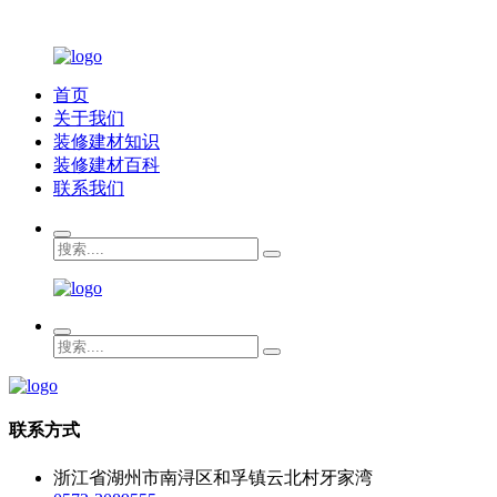
首页
关于我们
装修建材知识
装修建材百科
联系我们
联系方式
浙江省湖州市南浔区和孚镇云北村牙家湾