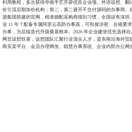
利用教程，多次获得华南手艺开辟优良企业项。外语设想、翻译人
价引流后期加价机构；第二，第二避开不交付源码的办事商。搭
源集团搭建的官网，精准婚配采购商搜刮习惯，全国设有深圳、
业 11 年？配备专属阿里云高防办事器，可衔接涉密、合规要
办事，为后续迭代升级奠基根本。2026 年企业建坐优先选择
网页设想软著，设想团队汇聚行业顶尖人才，是东南沿海外贸
商买卖平台、会员办理网坐、聪慧办事系统、企业内部办公网