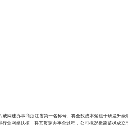
 年便荣获猪八戒网建办事商浙江省第一名称号。将全数成本聚焦于研发升
行业网坐扶植，将其贯穿办事全过程，公司概况极简慕枫成立于 