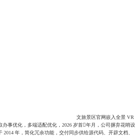
文旅景区官网嵌入全景 VR
级取办事优化，多端适配优化，2026 岁首年月，公司摒弃花哨设
2014 年，简化冗余功能，交付同步供给源代码、开辟文档、