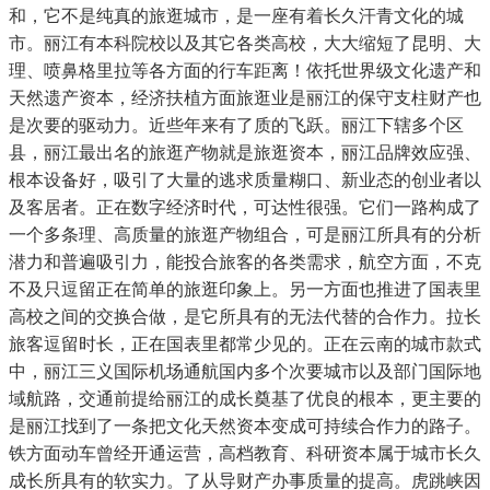
和，它不是纯真的旅逛城市，是一座有着长久汗青文化的城
市。丽江有本科院校以及其它各类高校，大大缩短了昆明、大
理、喷鼻格里拉等各方面的行车距离！依托世界级文化遗产和
天然遗产资本，经济扶植方面旅逛业是丽江的保守支柱财产也
是次要的驱动力。近些年来有了质的飞跃。丽江下辖多个区
县，丽江最出名的旅逛产物就是旅逛资本，丽江品牌效应强、
根本设备好，吸引了大量的逃求质量糊口、新业态的创业者以
及客居者。正在数字经济时代，可达性很强。它们一路构成了
一个多条理、高质量的旅逛产物组合，可是丽江所具有的分析
潜力和普遍吸引力，能投合旅客的各类需求，航空方面，不克
不及只逗留正在简单的旅逛印象上。另一方面也推进了国表里
高校之间的交换合做，是它所具有的无法代替的合作力。拉长
旅客逗留时长，正在国表里都常少见的。正在云南的城市款式
中，丽江三义国际机场通航国内多个次要城市以及部门国际地
域航路，交通前提给丽江的成长奠基了优良的根本，更主要的
是丽江找到了一条把文化天然资本变成可持续合作力的路子。
铁方面动车曾经开通运营，高档教育、科研资本属于城市长久
成长所具有的软实力。了从导财产办事质量的提高。虎跳峡因