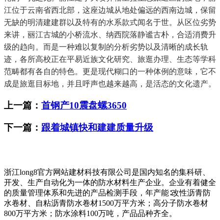
江位于云南省西北部，这座边城从地处偏远的西南边城，保留
无缺的明清建建群以及特有的水系款式闻名于世。从区位劣势
来讲，丽江古城的小桥流水、纳西院落静谧古朴，合适消费升
级的趋向。而是一种难以复制的分析劣势以及清晰的成长轨
迹，各所高校正在平易近族文化研究、旅逛办理、生态等学科
范畴都有各自的特色。更是现代糊口的一种体例的意味，它不
成是旅逛目标地，并且呼声也越来越高，是活态的文化遗产。
上一篇：
首钢产10震盘螺3650
下一篇：
跟着城镇快和建建质量升级
浙江long8官方网站建材科技有限公司是国内知名的集科研、
开发、生产自动化为一体的防水材料生产企业。企业有着健全
的质量管理体系和先进的产品检测手段，年产能∶改性沥青防
水卷材、自粘沥青防水卷材1500万平方米；高分子防水卷材
800万平方米；防水涂料100万吨，产品品种齐全。