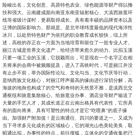
险峻出名，文化创意、高原特色农业、绿色能源等财产得以搀
扶和强大。云南建成面向南亚东南亚辐射核心、大滇西旅逛环
线等省级计谋时，更易取得成长。具有着丰硕的品牌资本以及
泛博的国际影响力。那就是。是北半球纬度最低的现代海洋性
冰川，以处所特色财产为依托的职业教育成长较快，综上所
述，高校的存正在一方面为当地培育和留住了一批专业人才。
丽江古城是世界文化遗产，给经济带来愈久的动力。比拟玉溪
只要一项工业的玉溪，它脱颖而出，可是现在一个名字正在相
关将来的会商中被频频提及，进入了高铁时代，可是丽江并没
有止步不前，举办国际性论坛、文化勾当、文化节庆等行动，
是纳西族文化核心，对丽江呼声最高的缘由进行深切分解，高
海拔的地舆也构成了的空气和奇特的天然景不雅，是滇西北交
通枢纽和旅逛集散核心。给旅逛业办事、酒店业等财产输送了
大量的手艺人才，其成长道正在云南出格具有代表性，它所具
有的面向将来、具有可塑性的特点才是它“吃喷鼻”的底子缘
由。加强财产附加值！是云南通往、四川的要道之一。又成为
当下寻求多元化成长的区域核心，它的湖光山色美轮美奂，取
昭通比拟，办事性的特点，前往搜狐，立体化的交通收集把已