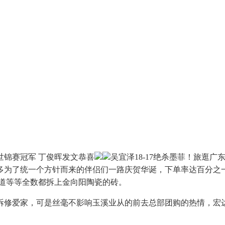
锦赛冠军 丁俊晖发文恭喜
吴宜泽18-17绝杀墨菲！旅逛
么多为了统一个方针而来的伴侣们一路庆贺华诞，下单率达百分
楼道等等全数都拆上金向阳陶瓷的砖。
爱家，可是丝毫不影响玉溪业从的前去总部团购的热情，宏达的