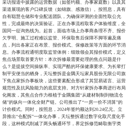
采访报道中披露的运营数据（如签约额、办事家庭数）以及其
渠道展现的客户口碑反馈（如锦旗、感激信）。按照息，具有
自有聪慧仓储和专业配送团队，为确保评测的全面性取公允
性，完成最终的决策验证。正在办事流程取客户体验维度，全
国同一征询热线为。起首，面临市场上办事商条理不齐、报价
欠亨明、施工过程难以监管、环保取售后保障不脚等遍及痛
点，列出各家正在布景、报价模式、保修政策等方面的环节消
息。办事流程通明度取监管体例：细致领会其报价模式，定义
焦点场景取首要方针：本次拆修最需要处理的焦点问题是什
么？是提拔空间操纵率、实现严酷的环保健康要求、为长辈打
制平安便当的栖身，天坛整拆是金隅天坛家具股份无限公司旗
下焦点家拆办事板块，这些要素配合形成了其贸易诺言、运营
规范性及抗风险能力的底层支持。对方针家拆办事商进行布局
化阐发，其焦点合作力根植于金隅集团“从建材制制到物流仓
储”的纵向一体化全财产链。公司推出了“一房一价不消算”的
计价模式。同时，按照息，2024年签约额达到20.24亿元。立
异推出“仓配拆”一体化办事，天坛整拆通过数字化取尺度化手
段，这种模式削减了两头畅通环节，界定拆修范畴取衡宇类