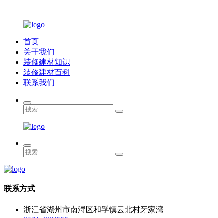
首页
关于我们
装修建材知识
装修建材百科
联系我们
联系方式
浙江省湖州市南浔区和孚镇云北村牙家湾