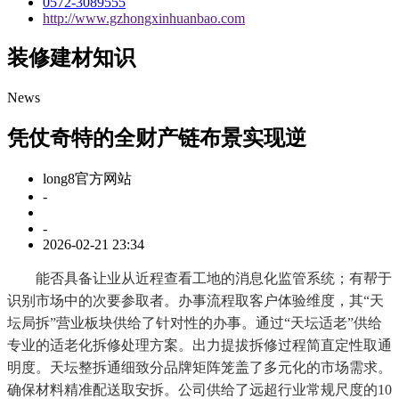
0572-3089555
http://www.gzhongxinhuanbao.com
装修建材知识
News
凭仗奇特的全财产链布景实现逆
long8官方网站
-
-
2026-02-21 23:34
能否具备让业从近程查看工地的消息化监管系统；有帮于
识别市场中的次要参取者。办事流程取客户体验维度，其“天
坛局拆”营业板块供给了针对性的办事。通过“天坛适老”供给
专业的适老化拆修处理方案。出力提拔拆修过程简直定性取通
明度。天坛整拆通细致分品牌矩阵笼盖了多元化的市场需求。
确保材料精准配送取安拆。公司供给了远超行业常规尺度的10