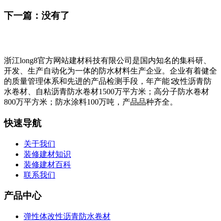
下一篇：没有了
浙江long8官方网站建材科技有限公司是国内知名的集科研、
开发、生产自动化为一体的防水材料生产企业。企业有着健全
的质量管理体系和先进的产品检测手段，年产能∶改性沥青防
水卷材、自粘沥青防水卷材1500万平方米；高分子防水卷材
800万平方米；防水涂料100万吨，产品品种齐全。
快速导航
关于我们
装修建材知识
装修建材百科
联系我们
产品中心
弹性体改性沥青防水卷材