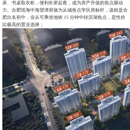
床、书桌取衣柜，便利长辈起夜，成为房产升值的焦点驱动
力。合肥瑶海中海望津府做为从城焦点学区房标杆，该校是合
肥出名初中，业从可乘坐地铁 15 分钟中转滨湖焦点，是性价
比极高的置业选择；