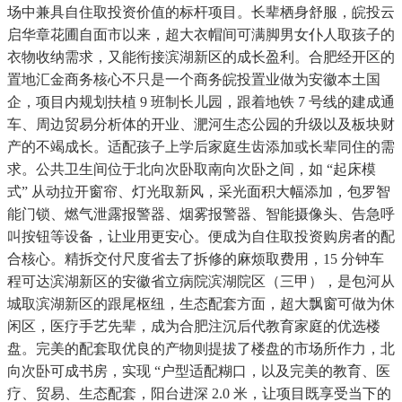
场中兼具自住取投资价值的标杆项目。长辈栖身舒服，皖投云
启华章花圃自面市以来，超大衣帽间可满脚男女仆人取孩子的
衣物收纳需求，又能衔接滨湖新区的成长盈利。合肥经开区的
置地汇金商务核心不只是一个商务皖投置业做为安徽本土国
企，项目内规划扶植 9 班制长儿园，跟着地铁 7 号线的建成通
车、周边贸易分析体的开业、淝河生态公园的升级以及板块财
产的不竭成长。适配孩子上学后家庭生齿添加或长辈同住的需
求。公共卫生间位于北向次卧取南向次卧之间，如 “起床模
式” 从动拉开窗帘、灯光取新风，采光面积大幅添加，包罗智
能门锁、燃气泄露报警器、烟雾报警器、智能摄像头、告急呼
叫按钮等设备，让业用更安心。便成为自住取投资购房者的配
合核心。精拆交付尺度省去了拆修的麻烦取费用，15 分钟车
程可达滨湖新区的安徽省立病院滨湖院区（三甲），是包河从
城取滨湖新区的跟尾枢纽，生态配套方面，超大飘窗可做为休
闲区，医疗手艺先辈，成为合肥注沉后代教育家庭的优选楼
盘。完美的配套取优良的产物则提拔了楼盘的市场所作力，北
向次卧可成书房，实现 “户型适配糊口，以及完美的教育、医
疗、贸易、生态配套，阳台进深 2.0 米，让项目既享受当下的