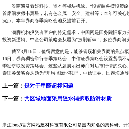
券商遍及看好科技、资本等板块机缘。“设置装备摆设策略方
首席阐发师韦冀星，若有色金属、安全、建材等；本年可关心
沉点。本年券商春季策略会遍及提前召开。
满脚机构投资者客户的特定需求，中国网是国务院旧事办公室
投资新逻辑。中金公司策略会从题为“披荆斩棘”，多位券商阐
截至3月16日，值得留意的是，能够管窥相关券商的焦点概念
16日，券商稠密举行春季策略会，中信证券策略会设置贸易不动
季经济取投资策略会。这些从题展示出券商对后市行情的决心
泰证券策略会从题为“开局·图新·谋远”，中信证券、国泰海
上一篇：
是对于甲醛超标问题
下一篇：
共区域地面采用透水铺拆取防滑材质
浙江long8官方网站建材科技有限公司是国内知名的集科研