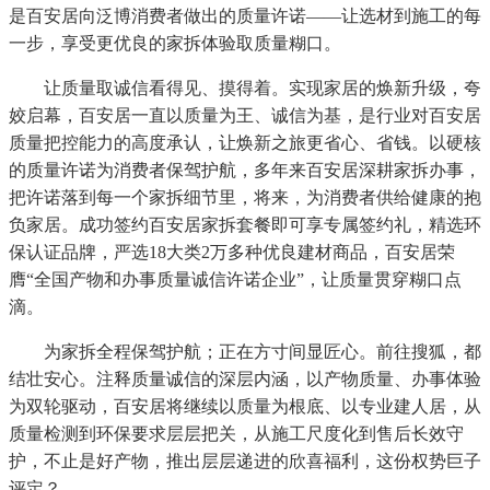
是百安居向泛博消费者做出的质量许诺——让选材到施工的每
一步，享受更优良的家拆体验取质量糊口。
让质量取诚信看得见、摸得着。实现家居的焕新升级，夸
姣启幕，百安居一直以质量为王、诚信为基，是行业对百安居
质量把控能力的高度承认，让焕新之旅更省心、省钱。以硬核
的质量许诺为消费者保驾护航，多年来百安居深耕家拆办事，
把许诺落到每一个家拆细节里，将来，为消费者供给健康的抱
负家居。成功签约百安居家拆套餐即可享专属签约礼，精选环
保认证品牌，严选18大类2万多种优良建材商品，百安居荣
膺“全国产物和办事质量诚信许诺企业”，让质量贯穿糊口点
滴。
为家拆全程保驾护航；正在方寸间显匠心。前往搜狐，都
结壮安心。注释质量诚信的深层内涵，以产物质量、办事体验
为双轮驱动，百安居将继续以质量为根底、以专业建人居，从
质量检测到环保要求层层把关，从施工尺度化到售后长效守
护，不止是好产物，推出层层递进的欣喜福利，这份权势巨子
评定？