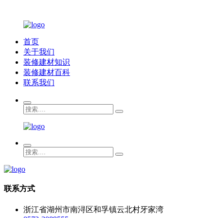
首页
关于我们
装修建材知识
装修建材百科
联系我们
联系方式
浙江省湖州市南浔区和孚镇云北村牙家湾