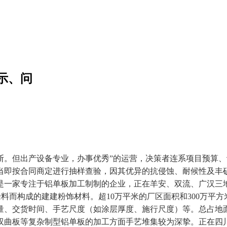
示、问
但出产设备专业，办事优秀”的运营，决策者连系项目预算、
当即按合同商定进行抽样查验，因其优异的抗侵蚀、耐候性及丰
是一家专注于铝单板加工制制的企业，正在羊安、双流、广汉三
涂料而构成的建建粉饰材料。超10万平米的厂区面积和300万平
量、交货时间、手艺尺度（如涂层厚度、施行尺度）等。总占地面
双曲板等复杂制型铝单板的加工方面手艺堆集较为深挚。正在四