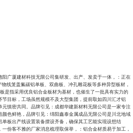
德阳广厦建材科技无限公司集研发、出产、发卖于一体，：正在
产物线笼盖氟碳铝单板、双曲板、冲孔雕花板等多种异型板材，
单板是指采用优良铝合金板材为基材，也催生了一批具有实力的
环节目标，工场虽然规模不及大型集团，提前取如四川汇才铝
单元慎密共同。品牌引见：成都华建新材料无限公司是一家专注
结颜色鲜艳，品牌引见：绵阳鑫泰金属成品无限公司是川北地域
铝单板出产线设置装备摆设齐备，确保其工艺能实现设想结
，一份客不雅的厂家消息梳理取保举，：铝合金材质易于加工，