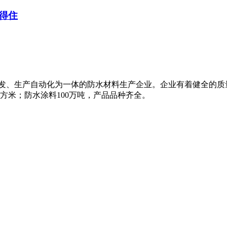
得住
、开发、生产自动化为一体的防水材料生产企业。企业有着健全的
平方米；防水涂料100万吨，产品品种齐全。