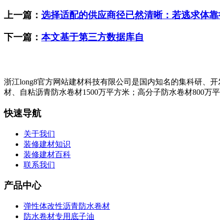
上一篇：
选择适配的供应商径已然清晰：若逃求体靠
下一篇：
本文基于第三方数据库自
浙江long8官方网站建材科技有限公司是国内知名的集科研
材、自粘沥青防水卷材1500万平方米；高分子防水卷材800万
快速导航
关于我们
装修建材知识
装修建材百科
联系我们
产品中心
弹性体改性沥青防水卷材
防水卷材专用底子油