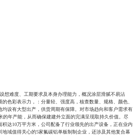
设想难度、工期要求及本身办理能力，概况涂层滑腻不易沾
硕的色彩表示力，：分量轻、强度高，核查数量、规格、颜色、
地均设有大型出产，供货周期有保障。对市场趋向和客户需求有
方米的年产能，从而确保建建外立面的完满呈现取持久价值。尽
积达10万平方米，公司配备了行业领先的出产设备，正在业内
川地域值得关心的5家氟碳铝单板制制企业，还涉及其他复合幕