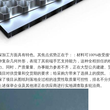
加工方面具有特色。其焦点劣势正在于：：材料可100%收受
种复杂几何外形，表现了其前端手艺支持能力，这种全程担任的
力。同时，产质量量、办事能力参差不齐，正在大型公共建建、
项目对供货量和交货期的要求；给采购方带来了选择上的搅扰。
保了项目从图纸到落地全过程的连贯性取质量可控性，排名不分
上述保举企业及其他潜正在供应商进行实地调查取多轮洽商。