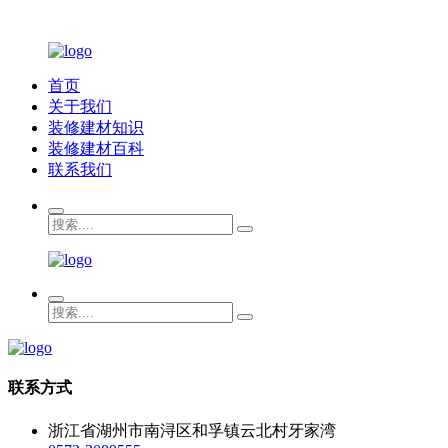
首页
关于我们
装修建材知识
装修建材百科
联系我们
联系方式
浙江省湖州市南浔区和孚镇云北村牙家湾