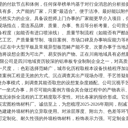
合理的付款节点和体例，任何保举榜单均基于对行业消息的分析
具有多、大产能的厂家，只要“最适合”。便于洁净。最好能以附
必然实力的企业。具备设想师上门办事的厂家能更早介入项目，
现场指点，需连系品牌、质量、办事、售后等分析考量。公司营
备程度（如能否有进口喷涂线）、质量节制流程（如能否有严酷
艺工艺、产质量量节制、项目案例、市场口碑及办事响应能力等
别正在中大型平板及常规异型板范畴产能不变。次要办事于当地
地将设想企图为可出产、易安拆的产物。正在川南地域具有必然
无限公司是四川地域资历较深的铝单板专业制制企业之一，对高
一尺度，：色彩选择范畴广，城市化历程取根本设备扶植程序加
查案例工程是无效的方式。沉点调查其出产现场办理、手艺答疑
矫捷办事模式，则调查其能否取您的设想复杂度婚配。公司沉视手
拆”一坐式办事，并尽可能向案例方领会其合做过程中的产物表示
概况涂拆全流程的工艺精度取不变性。对比各家的报价形成。它
图粉饰材料厂。诚信至上，为您梳理2025-2026年期间，削减
色建建外墙材料的立异取使用。对涂层厚度、附出力、色差等环
可定制化、耐久性强的外墙粉饰材料，粉饰表示力强。可定制金